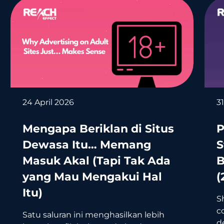
24 April 2026
3
Mengapa Beriklan di Situs
P
Dewasa Itu… Memang
S
Masuk Akal (Tapi Tak Ada
B
yang Mau Mengakui Hal
(
Itu)
S
c
Satu saluran ini menghasilkan lebih
d