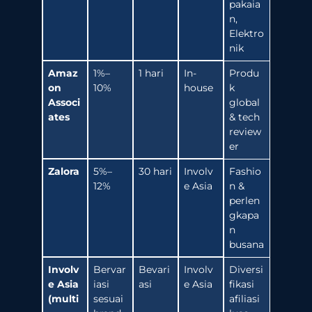
pakaia
n,
Elektro
nik
Amaz
1%–
1 hari
In-
Produ
on
10%
house
k
Associ
global
ates
& tech
review
er
Zalora
5%–
30 hari
Involv
Fashio
12%
e Asia
n &
perlen
gkapa
n
busana
Involv
Bervar
Bevari
Involv
Diversi
e Asia
iasi
asi
e Asia
fikasi
(multi
sesuai
afiliasi