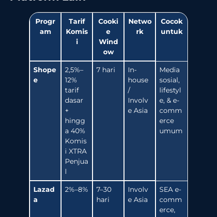
Progr
Tarif
Cooki
Netwo
Cocok
am
Komis
e
rk
untuk
i
Wind
ow
Shope
2,5%–
7 hari
In-
Media
e
12%
house
sosial,
tarif
/
lifestyl
dasar
Involv
e, & e-
+
e Asia
comm
hingg
erce
a 40%
umum
Komis
i XTRA
Penjua
l
Lazad
2%–8%
7–30
Involv
SEA e-
a
hari
e Asia
comm
erce,