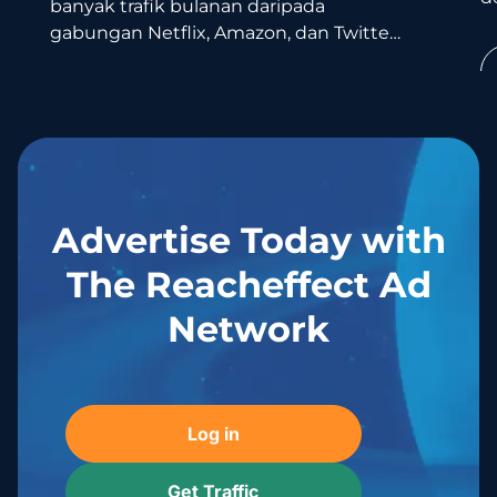
banyak trafik bulanan daripada
b
gabungan Netflix, Amazon, dan Twitter.
M
Penggunanya sangat terlibat
S
(engaged), kembali setiap hari, dan
Learn more
menghabiskan banyak waktu
Advertise Today with
The Reacheffect Ad
Network
Log in
Get Traffic