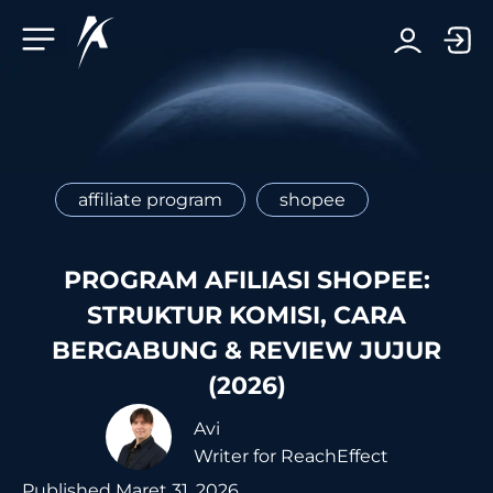
Facebook-f
Telegram-plane
Youtube
Linkedin-in
affiliate program
shopee
PROGRAM AFILIASI SHOPEE:
STRUKTUR KOMISI, CARA
BERGABUNG & REVIEW JUJUR
(2026)
Avi
Writer for ReachEffect
Published
Maret 31, 2026