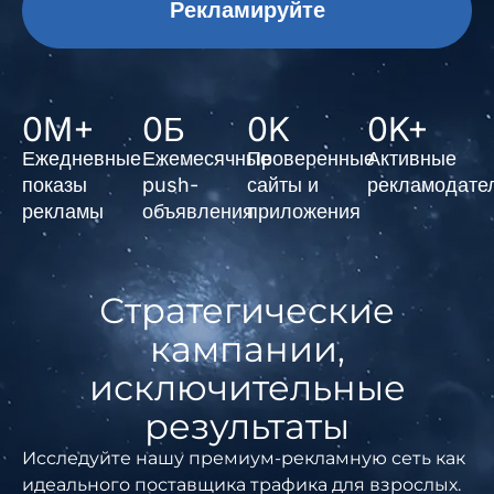
Рекламируйте
0
M+
0
Б
0
K
0
K+
Ежедневные
Ежемесячные
Проверенные
Активные
показы
push-
сайты и
рекламодате
рекламы
объявления
приложения
Стратегические
кампании,
исключительные
результаты
Исследуйте нашу премиум-рекламную сеть как
идеального поставщика трафика для взрослых.