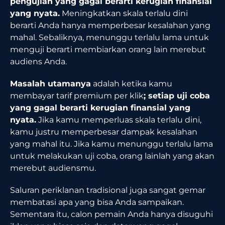
pengujian yang gagal berarti kerugian finansial
yang nyata.
Meningkatkan skala terlalu dini
berarti Anda hanya memperbesar kesalahan yang
mahal. Sebaliknya, menunggu terlalu lama untuk
menguji berarti membiarkan orang lain merebut
audiens Anda.
Masalah utamanya
adalah ketika kamu
membayar tarif premium per klik
; setiap uji coba
yang gagal berarti kerugian finansial yang
nyata.
Jika kamu memperluas skala terlalu dini,
kamu justru memperbesar dampak kesalahan
yang mahal itu. Jika kamu menunggu terlalu lama
untuk melakukan uji coba, orang lainlah yang akan
merebut audiensmu.
Saluran periklanan tradisional juga sangat gemar
membatasi apa yang bisa Anda sampaikan.
Sementara itu, calon pemain Anda hanya disuguhi