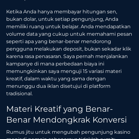
Ketika Anda hanya membayar hitungan sen,
bukan dolar, untuk setiap pengunjung, Anda
memiliki ruang untuk belajar. Anda mendapatkan
volume data yang cukup untuk memahami pesan
seperti apa yang benar-benar mendorong
pengguna melakukan deposit, bukan sekadar klik
karena rasa penasaran. Saya pernah menjalankan
kampanye di mana perbedaan biaya ini
memungkinkan saya menguji 15 variasi materi
kreatif, dalam waktu yang sama dengan
menunggu dua iklan disetujui di platform
tradisional.
Materi Kreatif yang Benar-
Benar Mendongkrak Konversi
Rumus jitu untuk mengubah pengunjung kasino