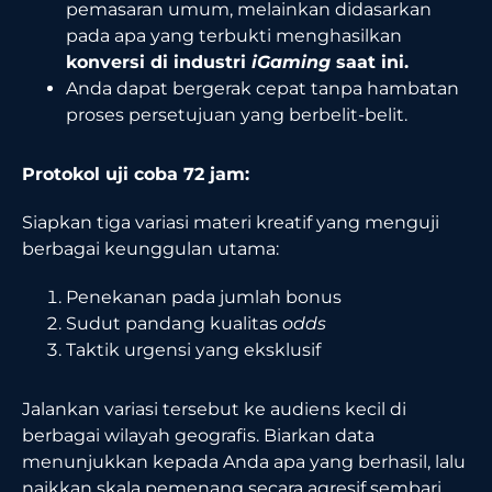
pemasaran umum, melainkan didasarkan
pada apa yang terbukti menghasilkan
konversi di industri
iGaming
saat ini.
Anda dapat bergerak cepat tanpa hambatan
proses persetujuan yang berbelit-belit.
Protokol uji coba 72 jam:
Siapkan tiga variasi materi kreatif yang menguji
berbagai keunggulan utama:
Penekanan pada jumlah bonus
Sudut pandang kualitas
odds
Taktik urgensi yang eksklusif
Jalankan variasi tersebut ke audiens kecil di
berbagai wilayah geografis. Biarkan data
menunjukkan kepada Anda apa yang berhasil, lalu
naikkan skala pemenang secara agresif sembari