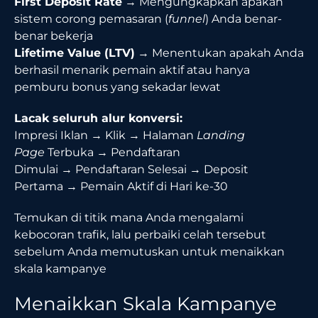
First Deposit Rate
→ Mengungkapkan apakah
sistem corong pemasaran (
funnel
) Anda benar-
benar bekerja
Lifetime Value (LTV)
→ Menentukan apakah Anda
berhasil menarik pemain aktif atau hanya
pemburu bonus yang sekadar lewat
Lacak seluruh alur konversi:
Impresi Iklan → Klik → Halaman
Landing
Page
Terbuka → Pendaftaran
Dimulai → Pendaftaran Selesai → Deposit
Pertama → Pemain Aktif di Hari ke-30
Temukan di titik mana Anda mengalami
kebocoran trafik, lalu perbaiki celah tersebut
sebelum Anda memutuskan untuk menaikkan
skala kampanye
Menaikkan Skala Kampanye