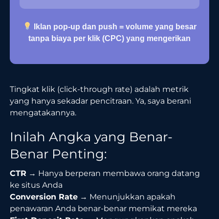
Iklan pop-up dan push = volume yang besar
tanpa biaya per klik (CPC) yang mengerikan
Tingkat klik (click-through rate) adalah metrik
yang hanya sekadar pencitraan. Ya, saya berani
mengatakannya.
Inilah Angka yang Benar-
Benar Penting:
CTR
→ Hanya berperan membawa orang datang
ke situs Anda
Conversion Rate
→ Menunjukkan apakah
penawaran Anda benar-benar memikat mereka