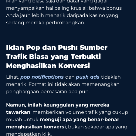
iklan yang biasa saja dan datar yang gagal
menyampaikan hal paling krusial: bahwa bonus
Anda jauh lebih menarik daripada kasino yang
sedang mereka pertimbangkan.
Iklan Pop dan Push: Sumber
Trafik Biasa yang Terbukti
Menghasilkan Konversi
Lihat,
po
p notifications
dan
push ads
tidaklah
menarik. Format ini tidak akan memenangkan
penghargaan pemasaran apa pun.
Namun, inilah keunggulan yang mereka
tawarkan
: memberikan volume trafik yang cukup
murah untuk
menguji apa yang benar-benar
menghasilkan konversi
, bukan sekadar apa yang
mendapatkan klik.