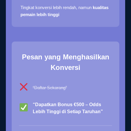
Tingkat konversi lebih rendah, namun
kualitas
pemain lebih tinggi
Pesan yang Menghasilkan
Konversi
“Daftar Sekarang”
“Dapatkan Bonus €500 – Odds
Lebih Tinggi di Setiap Taruhan”