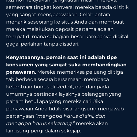
sementara tingkat konversi mereka berada di titik
yang sangat mengecewakan. Celah antara
menarik seseorang ke situs Anda dan membuat
mereka melakukan deposit pertama adalah
tempat di mana sebagian besar kampanye digital
gagal perlahan tanpa disadari.
Kenyataannya, pemain saat ini adalah tipe
konsumen yang sangat suka membandingkan
penawaran.
Mereka memeriksa peluang di tiga
tab berbeda secara bersamaan, membaca
ketentuan bonus di Reddit, dan dan pada
umumnya bertindak layaknya pelanggan yang
paham betul apa yang mereka cari. Jika
penawaran Anda tidak bisa langsung menjawab
pertanyaan
“mengapa harus di sini, dan
mengapa harus sekarang,”
mereka akan
langsung pergi dalam sekejap.