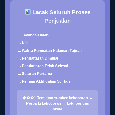
Lacak Seluruh Proses
Penjualan
→
Tayangan Iklan
→
Klik
→
Waktu Pemuatan Halaman Tujuan
→
Pendaftaran Dimulai
→
Pendaftaran Telah Selesai
→
Setoran Pertama
→
Pemain Aktif dalam 30 Hari
���1 Temukan sumber kebocoran →
Perbaiki kebocoran → Lalu perluas
skala