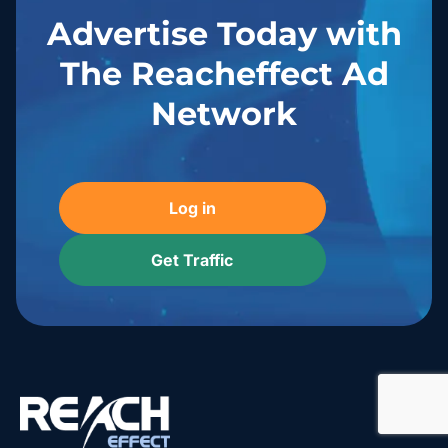
Advertise Today with
The Reacheffect Ad
Network
Log in
Get Traffic